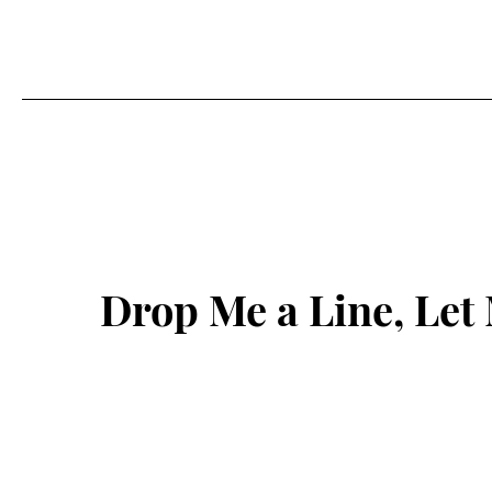
Drop Me a Line, Le